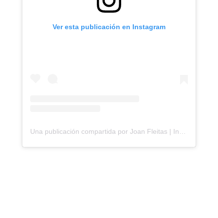
Ver esta publicación en Instagram
Una publicación compartida por Joan Fleitas | Inmobiliaria en Gualeguaychú, Entre Ríos 🇦🇷 (@fleitaspropiedades)