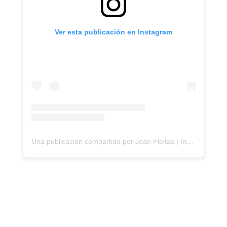
Ver esta publicación en Instagram
Una publicación compartida por Joan Fleitas | Inmobiliaria en Gualeguaychú, Entre Ríos 🇦🇷 (@fleitaspropiedades)