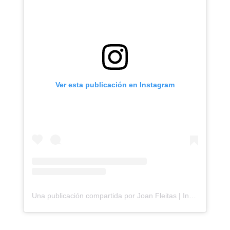
Ver esta publicación en Instagram
Una publicación compartida por Joan Fleitas | Inmobiliaria en Gualeguaychú, Entre Ríos 🇦🇷 (@fleitaspropiedades)