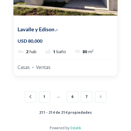
Lavalle y Edison .-
USD 80,000
2
hab
1
baño
80
m²
Casas
Ventas
…
1
6
7
8
211 - 214 de 214 propiedades
Powered by
Estatik