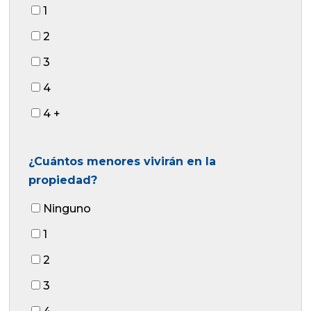
1
2
3
4
4 +
¿Cuántos menores vivirán en la
propiedad?
Ninguno
1
2
3