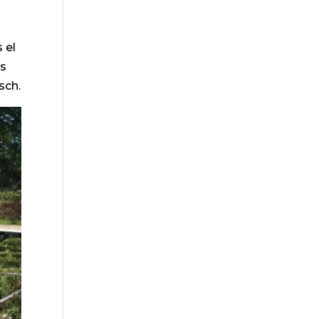
 el
as
sch.