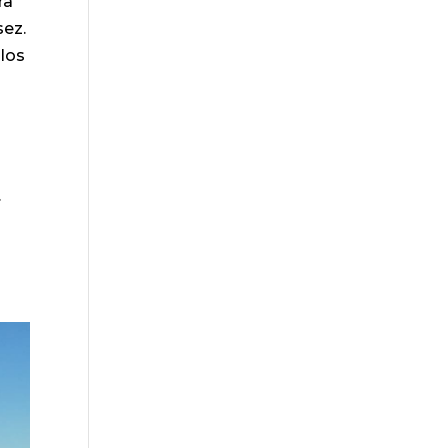
ra
sez.
 los
.
a