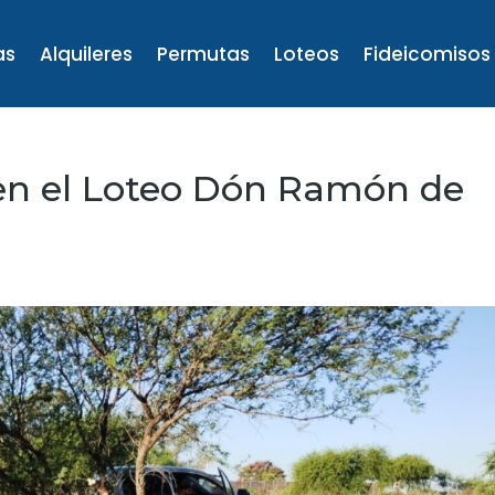
as
Alquileres
Permutas
Loteos
Fideicomisos
 en el Loteo Dón Ramón de