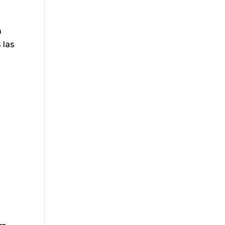
a
 las