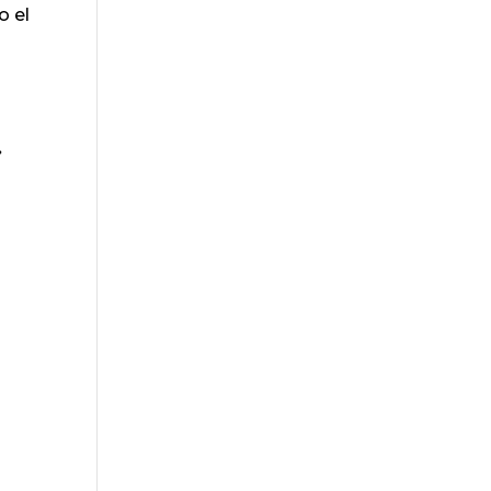
o el
»
s